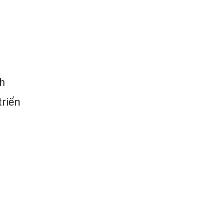
h
triển