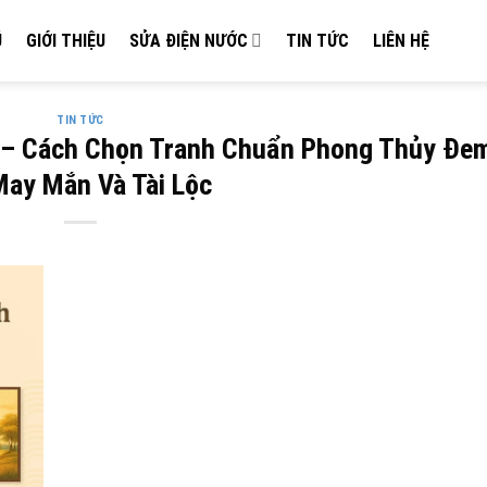
Ủ
GIỚI THIỆU
SỬA ĐIỆN NƯỚC
TIN TỨC
LIÊN HỆ
TIN TỨC
 – Cách Chọn Tranh Chuẩn Phong Thủy Đe
May Mắn Và Tài Lộc