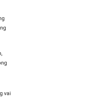
ng
ăng
n,
rong
g vai