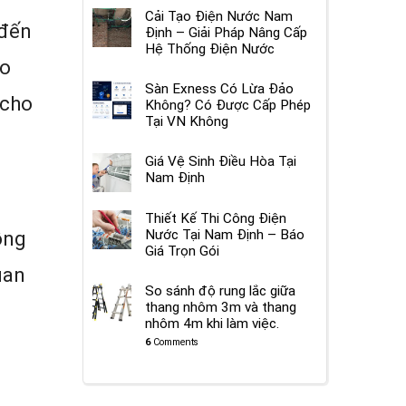
Cải Tạo Điện Nước Nam
 đến
Định – Giải Pháp Nâng Cấp
Hệ Thống Điện Nước
eo
Sàn Exness Có Lừa Đảo
 cho
Không? Có Được Cấp Phép
Tại VN Không
Giá Vệ Sinh Điều Hòa Tại
Nam Định
Thiết Kế Thi Công Điện
Nước Tại Nam Định – Báo
ồng
Giá Trọn Gói
uan
So sánh độ rung lắc giữa
thang nhôm 3m và thang
nhôm 4m khi làm việc.
6
Comments