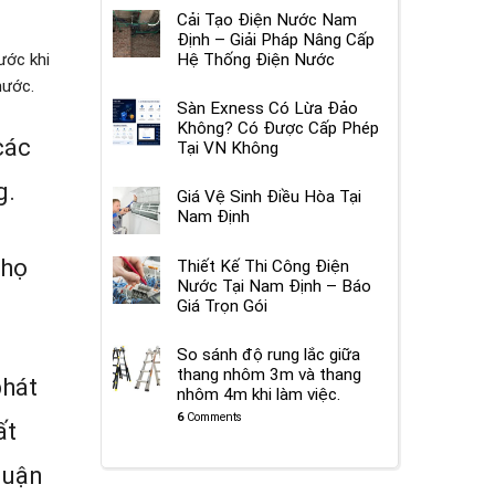
Cải Tạo Điện Nước Nam
Định – Giải Pháp Nâng Cấp
Hệ Thống Điện Nước
ước khi
nước.
Sàn Exness Có Lừa Đảo
Không? Có Được Cấp Phép
các
Tại VN Không
g.
Giá Vệ Sinh Điều Hòa Tại
Nam Định
 họ
Thiết Kế Thi Công Điện
Nước Tại Nam Định – Báo
Giá Trọn Gói
So sánh độ rung lắc giữa
thang nhôm 3m và thang
phát
nhôm 4m khi làm việc.
6
Comments
ất
quận