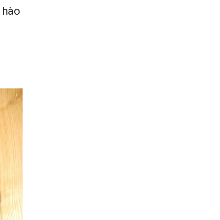
ự hào