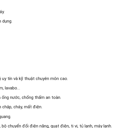
áy.
n dụng.
ị uy tín và kỹ thuật chuyên môn cao.
ắm, lavabo…
a ống nước, chống thấm an toàn.
 chập, cháy, mất điện.
quang.
bộ chuyển đổi điện năng, quạt điện, ti vi, tủ lạnh, máy lạnh.