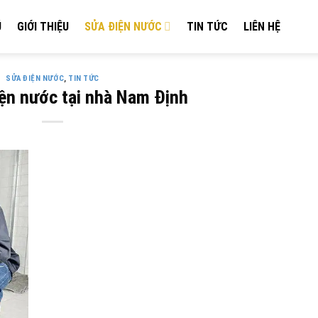
Ủ
GIỚI THIỆU
SỬA ĐIỆN NƯỚC
TIN TỨC
LIÊN HỆ
SỬA ĐIỆN NƯỚC
,
TIN TỨC
ện nước tại nhà Nam Định