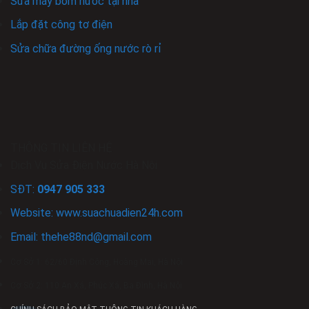
Sửa máy bơm nước tại nhà
Lắp đặt công tơ điện
Sửa chữa đường ống nước rò rỉ
THÔNG TIN LIÊN HỆ
Dịch Vụ Sửa Điện Nước Hà Nội
SĐT:
0947 905 333
Website: www.
suachuadien24h
.com
Email:
thehe88nd
@gmail.com
Cơ Sở 1: 62/60 Định Công, Hoàng Mai, Hà Nội
Cơ Sở 2: 110 An Xá, Phúc Xá, Ba Đình, Hà Nội