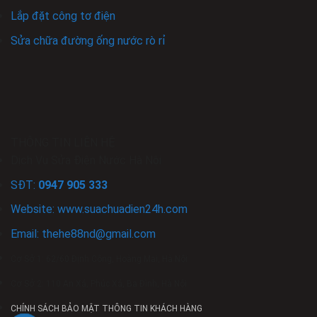
Lắp đặt công tơ điện
Sửa chữa đường ống nước rò rỉ
THÔNG TIN LIÊN HỆ
Dịch Vụ Sửa Điện Nước Hà Nội
SĐT:
0947 905 333
Website: www.
suachuadien24h
.com
Email:
thehe88nd
@gmail.com
Cơ Sở 1: 62/60 Định Công, Hoàng Mai, Hà Nội
Cơ Sở 2: 110 An Xá, Phúc Xá, Ba Đình, Hà Nội
CHÍNH SÁCH BẢO MẬT THÔNG TIN KHÁCH HÀNG