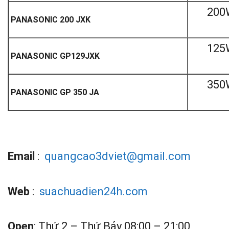
200
PANASONIC 200 JXK
125
PANASONIC GP129JXK
350
PANASONIC GP 350 JA
Email
:
quangcao3dviet@gmail.com
Web
:
suachuadien24h.com
Open
: Thứ 2 – Thứ Bảy 08:00 – 21:00