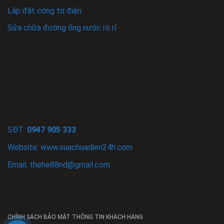
Lắp đặt công tơ điện
Sửa chữa đường ống nước rò rỉ
THÔNG TIN LIÊN HỆ
Dịch Vụ Sửa Điện Nước Hà Nội
SĐT:
0947 905 333
Website: www.
suachuadien24h
.com
Email:
thehe88nd
@gmail.com
Cơ Sở 1: 62/60 Định Công, Hoàng Mai, Hà Nội
Cơ Sở 2: 110 An Xá, Phúc Xá, Ba Đình, Hà Nội
CHÍNH SÁCH BẢO MẬT THÔNG TIN KHÁCH HÀNG