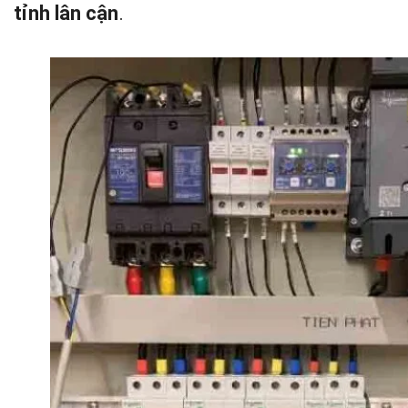
tỉnh lân cận
.