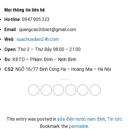
Mọi thông tin liên hệ
Hotline
: 0947.905.333
Email
: quangcao3dviet@gmail.com
Web
:
suachuadien24h.com
Open
: Thứ 2 – Thứ Bảy 08:00 – 21:00
Đc
: KĐTD – P.Nam ĐỊnh – Ninh Bình
CS2
: NGÕ 16/77 Định Công Hạ – Hoàng Mai – Hà Nội
This entry was posted in
sửa điện nước nam định
,
Tin tức
.
Bookmark the
permalink
.