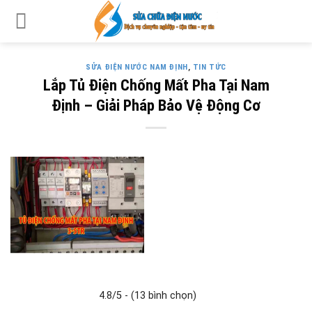
Skip
to
content
SỬA ĐIỆN NƯỚC NAM ĐỊNH
,
TIN TỨC
Lắp Tủ Điện Chống Mất Pha Tại Nam
Định – Giải Pháp Bảo Vệ Động Cơ
4.8/5 - (13 bình chọn)