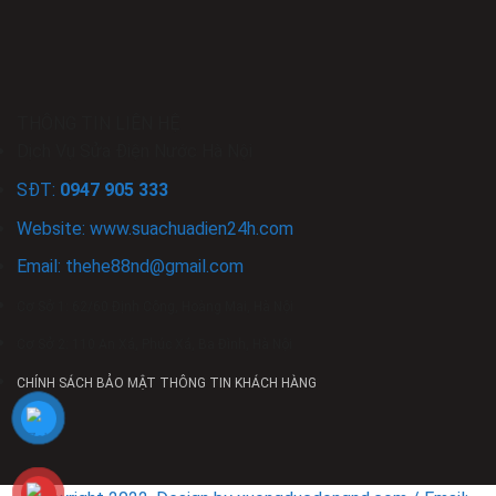
THÔNG TIN LIÊN HỆ
Dịch Vụ Sửa Điện Nước Hà Nội
SĐT:
0947 905 333
Website: www.
suachuadien24h
.com
Email:
thehe88nd
@gmail.com
Cơ Sở 1: 62/60 Định Công, Hoàng Mai, Hà Nội
Cơ Sở 2: 110 An Xá, Phúc Xá, Ba Đình, Hà Nội
CHÍNH SÁCH BẢO MẬT THÔNG TIN KHÁCH HÀNG