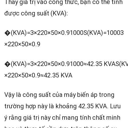
Thay giá trị vào công thức, bạn có thể tính
được công suất (KVA):
�(KVA)=3×220×50×0.91000
S
(
KVA
)
=
1000
3
×
220
×
50
×
0.9
�(KVA)=3×220×50×0.91000≈42.35 KVA
S
(
K
×
220
×
50
×
0.9
≈
42.35
KVA
Vậy là công suất của máy biến áp trong
trường hợp này là khoảng 42.35 KVA. Lưu
ý rằng giá trị này chỉ mang tính chất minh