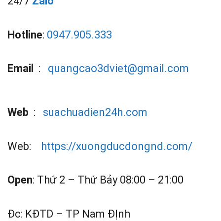
24/7
Zalo
Hotline
:
0947.905.333
Email
:
quangcao3dviet@gmail.com
Web
:
suachuadien24h.com
Web:
https://xuongducdongnd.com/
Open
: Thứ 2 – Thứ Bảy 08:00 – 21:00
Đc: KĐTD – TP Nam ĐỊnh