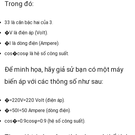
Trong đó:
3
3
là căn bậc hai của 3.
�
V
là điện áp (Volt).
�
I
là dòng điện (Ampere).
cos⁡�
cos
φ
là hệ số công suất.
Để minh họa, hãy giả sử bạn có một máy
biến áp với các thông số như sau:
�=220
V
=
220
Volt (điện áp).
�=50
I
=
50
Ampere (dòng điện).
cos⁡�=0.9
cos
φ
=
0.9
(hệ số công suất).