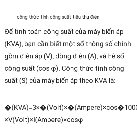
công thức tính công suất tiêu thụ điện
Để tính toán công suất của máy biến áp
(KVA), bạn cần biết một số thông số chính
gồm điện áp (V), dòng điện (A), và hệ số
công suất (cos φ). Công thức tính công
suất (S) của máy biến áp theo KVA là:
�(KVA)=3×�(Volt)×�(Ampere)×cos⁡�100
×
V
(
Volt
)
×
I
(
Ampere
)
×
c
o
s
φ