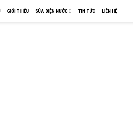
Ủ
GIỚI THIỆU
SỬA ĐIỆN NƯỚC
TIN TỨC
LIÊN HỆ