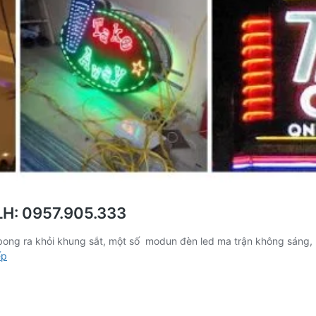
LH: 0957.905.333
 bong ra khỏi khung sắt, một số modun đèn led ma trận không sáng, b
Dịch
ếp
Vụ
Sửa
Biển
Quảng